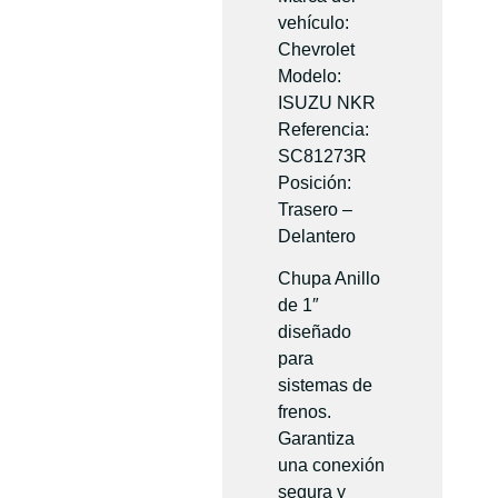
vehículo:
Chevrolet
Modelo:
ISUZU NKR
Referencia:
SC81273R
Posición:
Trasero –
Delantero
Chupa Anillo
de 1″
diseñado
para
sistemas de
frenos.
Garantiza
una conexión
segura y