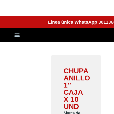
Línea única WhatsApp 301
Quienes Somos
CHUPA
ANILLO
1″
CAJA
X 10
UND
Marca del