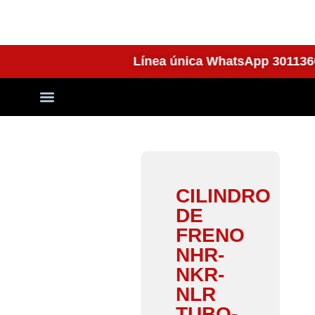
Línea única WhatsApp 301
Quienes Somos
CILINDRO
DE
FRENO
NHR-
NKR-
NLR
TUBO-