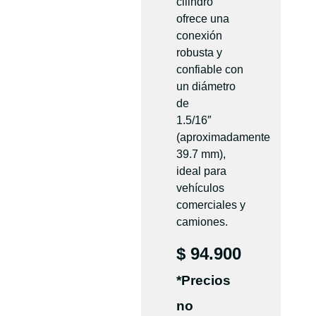
cilindro
ofrece una
conexión
robusta y
confiable con
un diámetro
de
1.5/16″
(aproximadamente
39.7 mm),
ideal para
vehículos
comerciales y
camiones.
$
94.900
*Precios
no