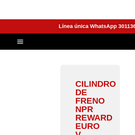
Línea única WhatsApp 301
Quienes Somos
CILINDRO
DE
FRENO
NPR
REWARD
EURO
V