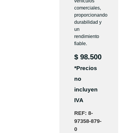
vehículos
comerciales,
proporcionando
durabilidad y
un
rendimiento
fiable.
$
98.500
*Precios
no
incluyen
IVA
REF:
8-
97358-879-
0