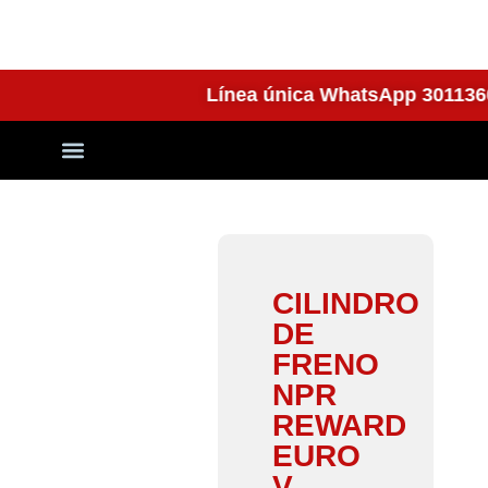
Línea única WhatsApp 301
Quienes Somos
CILINDRO
DE
FRENO
NPR
REWARD
EURO
V