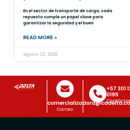
En el sector de transporte de carga, cada
repuesto cumple un papel clave para
garantizar la seguridad y el buen
READ MORE »
agosto 22, 2025
+57 301 
0195
Contácta
comercializadora@cddelta.c
Correo