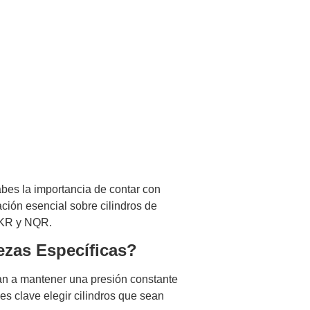
ros de Frenos,
culos Pesados ​​
bes la importancia de contar con
ción esencial sobre cilindros de
NKR y NQR.
ezas Específicas?
an a mantener una presión constante
es clave elegir cilindros que sean