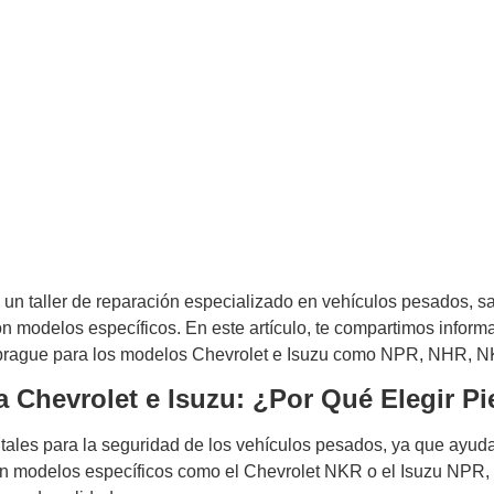
ecesitas Saber sobre Cilind
Bombas de Clutch para Vehí
Chevrolet e Isuzu
un taller de reparación especializado en vehículos pesados, sa
on modelos específicos. En este artículo, te compartimos informa
brague para los modelos Chevrolet e Isuzu como NPR, NHR, 
a Chevrolet e Isuzu: ¿Por Qué Elegir Pi
ales para la seguridad de los vehículos pesados, ya que ayud
con modelos específicos como el Chevrolet NKR o el Isuzu NPR, 