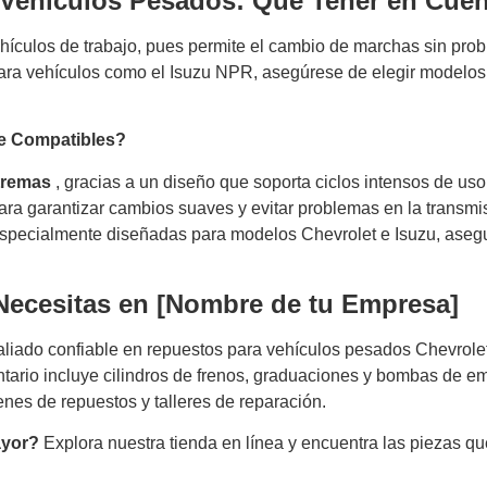
Vehículos Pesados: Qué Tener en Cuen
ehículos de trabajo, pues permite el cambio de marchas sin prob
a vehículos como el Isuzu NPR, asegúrese de elegir modelos d
e Compatibles?
tremas
, gracias a un diseño que soporta ciclos intensos de uso
ra garantizar cambios suaves y evitar problemas en la transmi
ecialmente diseñadas para modelos Chevrolet e Isuzu, asegur
Necesitas en [Nombre de tu Empresa]
liado confiable en repuestos para vehículos pesados ​​Chevrol
io incluye cilindros de frenos, graduaciones y bombas de emb
nes de repuestos y talleres de reparación.
ayor?
Explora nuestra tienda en línea y encuentra las piezas q