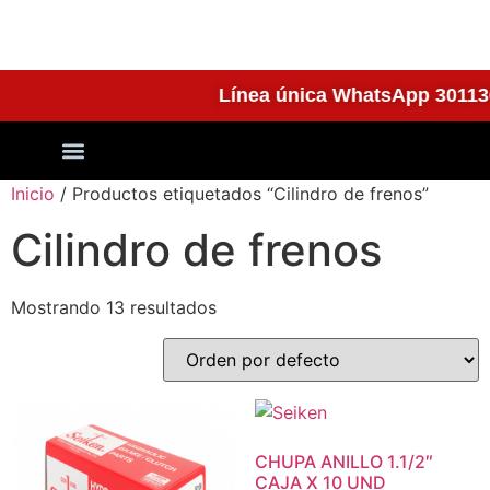
Línea única WhatsApp 30
Quienes Somos
Inicio
/ Productos etiquetados “Cilindro de frenos”
Cilindro de frenos
Mostrando 13 resultados
CHUPA ANILLO 1.1/2″
CAJA X 10 UND