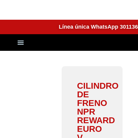
Línea única WhatsApp 301
Quienes Somos
CILINDRO
DE
FRENO
NPR
REWARD
EURO
V