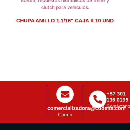
CHUPA ANILLO 1.1/16″ CAJA X 10 UND
+57 301
136 0195
Contáctan
comercializadora@cddelta.com
Correo